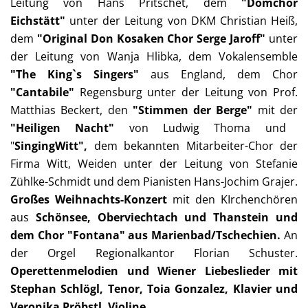
Leitung von Hans Pritschet, dem
"Domchor
Eichstätt"
unter der Leitung von DKM Christian Heiß,
dem
"Original Don Kosaken Chor Serge Jaroff"
unter
der Leitung von Wanja Hlibka, dem Vokalensemble
"The King`s Singers"
aus England, dem Chor
"Cantabile"
Regensburg unter der Leitung von Prof.
Matthias Beckert, den
"Stimmen der Berge"
mit der
"Heiligen Nacht"
von Ludwig Thoma und
"
SingingWitt",
dem bekannten Mitarbeiter-Chor der
Firma Witt, Weiden unter der Leitung von Stefanie
Zühlke-Schmidt und dem Pianisten Hans-Jochim Grajer.
Großes Weihnachts-Konzert
mit den KIrchenchören
aus
Schönsee, Oberviechtach und Thanstein und
dem Chor "Fontana" aus Marienbad/Tschechien.
An
der Orgel Regionalkantor Florian Schuster.
Operettenmelodien und Wiener Liebeslieder mit
Stephan Schlögl, Tenor, Toia Gonzalez, Klavier und
Veronika Pröbstl, Violine.